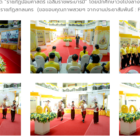
ชุด “ราชภัฏน้อมศาสตร์ เฉลิมราชพระบารมี” โดยนักศึกษาวงโปงลา
ยราชภัฏสกลนคร (ขอขอบคุณภาพสวยๆ จากงานประชาสัมพันธ์ : P