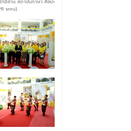
งไทอีสาน สถาบันภาษา ศิลปะ
R snru)