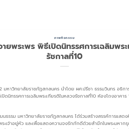
ภาพกิจกรรม
ยพระพร พิธีเปิดนิทรรศการเฉลิมพระ
รัชกาลที่10
62 มหาวิทยาลัยราชภัฏสกลนคร นำโดย ผศ.ปรีชา ธรรมวินทร อธิการบ
ีเปิดนิทรรศการเฉลิมพระเกียรติในหลวงรัชกาลที่10 ห้องโถงอาคาร
วัฒนธรรม มหาวิทยาลัยราชภัฏสกลนคร ได้ร่วมสร้างสรรค์การแสด
พระเจ้าอยู่หัว และเพื่อแสดงความจงรักภักดีด้วยสำนึกในพระมหากร