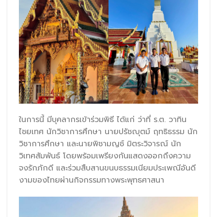
ในการนี้ มีบุคลากรเข้าร่วมพิธี ได้แก่ ว่าที่ ร.ต. วาทิน
ไชยเทศ นักวิชาการศึกษา นายปรัชญุตม์ ฤทธิธรรม นัก
วิชาการศึกษา และนายพิชามญช์ มิตระวิจารณ์ นัก
วิเทศสัมพันธ์ โดยพร้อมเพรียงกันแสดงออกถึงความ
จงรักภักดี และร่วมสืบสานขนบธรรมเนียมประเพณีอันดี
งามของไทยผ่านกิจกรรมทางพระพุทธศาสนา