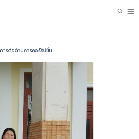
รต่อต้านการคอร์รัปชั่น