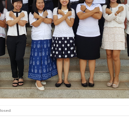
losed.