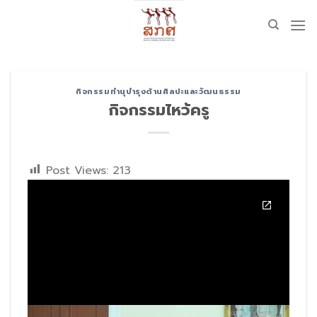
Skip
to
content
กิจกรรมทำนุบำรุงด้านศิลปะและวัฒนธรรม
กิจกรรมไหว้ครู
Post Views:
213