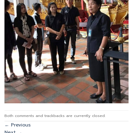
Both comments and trackbacks are currently closed.
←
Previous
Next
→