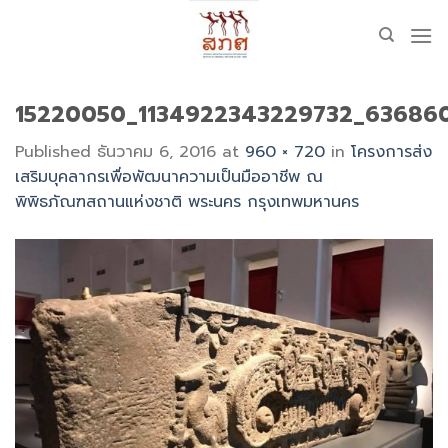
Skip
to
content
15220050_1134922343229732_63686
Published
ธันวาคม 6, 2016
at
960 × 720
in
โครงการส่ง
เสริมบุคลากรเพื่อพัฒนาความเป็นมืออาชีพ ณ
พิพิธภัณฑสถานแห่งชาติ พระนคร กรุงเทพมหานคร