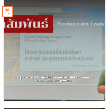
18
มิ.ย.
งานศูนย์ภาษาและวิเทศสัมพันธ์ สถาบันภาษา ศิลปะและวัฒนธรรม
มหาวิทยาลัยราชภัฏสกลนคร