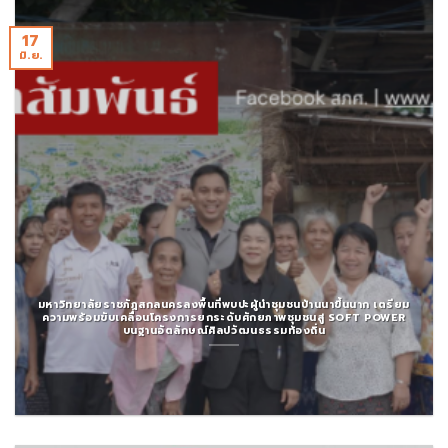
17
มิ.ย.
มหาวิทยาลัยราชภัฏสกลนครลงพื้นที่พบปะผู้นำชุมชนบ้านนาขึ้นนาก เตรียม
ความพร้อมขับเคลื่อนโครงการยกระดับศักยภาพชุมชนสู่ SOFT POWER
บนฐานอัตลักษณ์ศิลปวัฒนธรรมท้องถิ่น