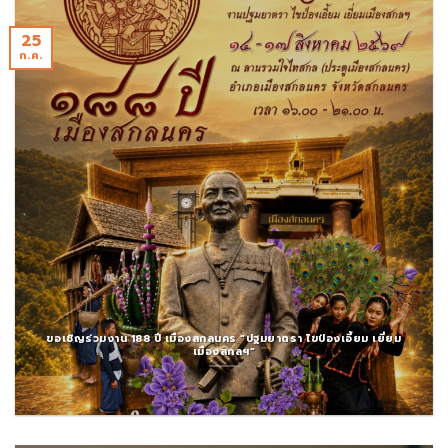
25
ก.ค.
ขอเชิญร่วมงาน 188 ปี เมืองสกลนคร “ปฐมยาตรา ไขป่องเอี้ยม เยี่ยม
เมืองสกลฯ”