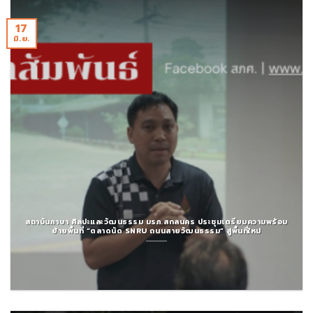
17
มิ.ย.
สถาบันภาษา ศิลปะและวัฒนธรรม มรภ.สกลนคร ประชุมเตรียมความพร้อม
ย้ายพื้นที่ “ตลาดนัด SNRU ถนนสายวัฒนธรรม” สู่พื้นที่ใหม่