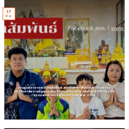
17
มิ.ย.
งานศูนย์ภาษาและวิเทศสัมพันธ์ สถาบันภาษาศิลปะและวัฒนธรรม
มหาวิทยาลัยราชภัฏสกลนคร เข้าร่วมโครงการ เข้าวัดปฏิบัติธรรม วัน
ธรรมสวนะ ประจำปีงบประมาณ พ.ศ. 2569