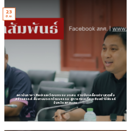
23
มิ.ย.
สถาบันภาษา ศิลปะและวัฒนธรรม มรสน. ร่วมขับเคลื่อนปราสาทผึ้ง
สร้างสรรค์ สืบสานมรดกวัฒนธรรม สู่การท่องเที่ยวเชิงสร้างสรรค์
จังหวัดสกลนคร