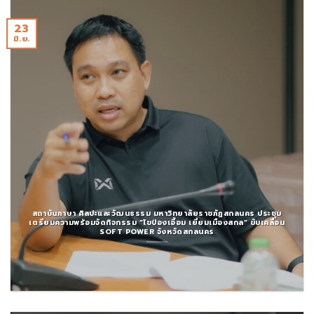
23
มิ.ย.
สถาบันภาษา ศิลปะและวัฒนธรรม มหาวิทยาลัยราชภัฏสกลนคร ประชุม
เตรียมความพร้อมจัดกิจกรรม “ไขป่องเอี้อม เยี่ยมเมืองสกล” ขับเคลื่อน
SOFT POWER จังหวัดสกลนคร